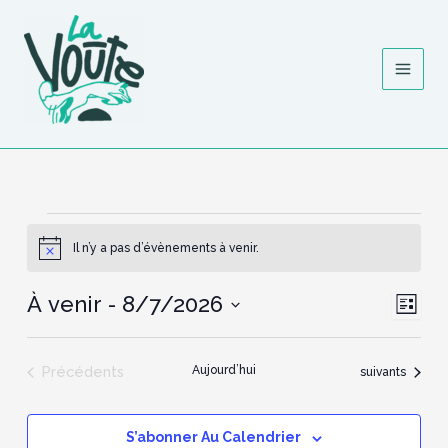
Aller
au
contenu
Évènements
Il n’y a pas d’évènements à venir.
Notice
À venir
 - 
8/7/2026
Navigat
Naviga
Liste
par
de
Sélectionnez
consulta
vues
une
Évèn
date.
Évènements
Précédents
Aujourd’hui
Évènements
suivants
S’abonner Au Calendrier